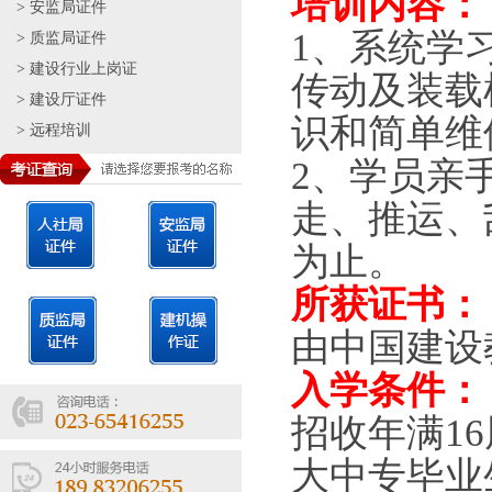
培训内容：
>
安监局证件
1、系统学
>
质监局证件
>
建设行业上岗证
传动及装载
>
建设厅证件
识和简单维
>
远程培训
2、学员亲
走、推运、
为止。
所获证书：
由中国建设
入学条件：
招收年满1
大中专毕业