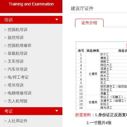
建设厅证件
培训
证件介绍
>
挖掘机培训
>
旋挖培训
>
挖掘机维修班
>
装载机培训
>
叉车培训
>
汽车吊培训
>
电/焊工考证
>
塔吊培训
>
电梯维修培训
>
无人机驾驶
考证
所需资料：
1.
身份证正反面复
>
人社局证件
2.
一寸照片
4
张